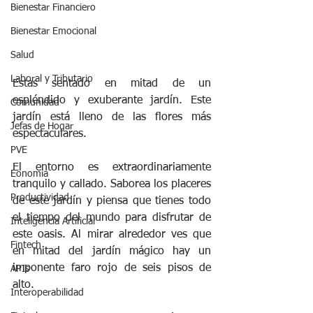
Bienestar Financiero
Bienestar Emocional
Salud
Laboral y Tributario
Estas sentado en mitad de un 
espléndido y exuberante jardín. Este 
Comunidad
jardín está lleno de las flores más 
Jefas de Hogar
espectaculares. 
PVE
El entorno es extraordinariamente 
Eonomia
tranquilo y callado. Saborea los placeres 
Productividad
de este jardín y piensa que tienes todo 
el tiempo del mundo para disfrutar de 
Inteligencia Artificial
este oasis. Al mirar alrededor ves que 
Fintech
en mitad del jardín mágico hay un 
imponente faro rojo de seis pisos de 
APIs
alto. 
Interoperabilidad