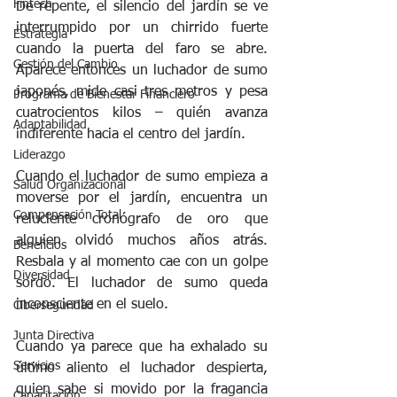
Fintech
De repente, el silencio del jardín se ve 
interrumpido por un chirrido fuerte 
Estrategia
cuando la puerta del faro se abre. 
Gestión del Cambio
Aparece entonces un luchador de sumo 
japonés, mide casi tres metros y pesa 
Programa de Bienestar Financiero
cuatrocientos kilos – quién avanza 
Adaptabilidad
indiferente hacia el centro del jardín. 
Liderazgo
Cuando el luchador de sumo empieza a 
Salud Organizacional
moverse por el jardín, encuentra un 
Compensación Total
reluciente cronógrafo de oro que 
alguien olvidó muchos años atrás. 
Beneficios
Resbala y al momento cae con un golpe 
Diversidad
sordo. El luchador de sumo queda 
inconsciente en el suelo. 
Ciberseguridad
Junta Directiva
Cuando ya parece que ha exhalado su 
Servicios
último aliento el luchador despierta, 
quien sabe si movido por la fragancia 
Capacitación