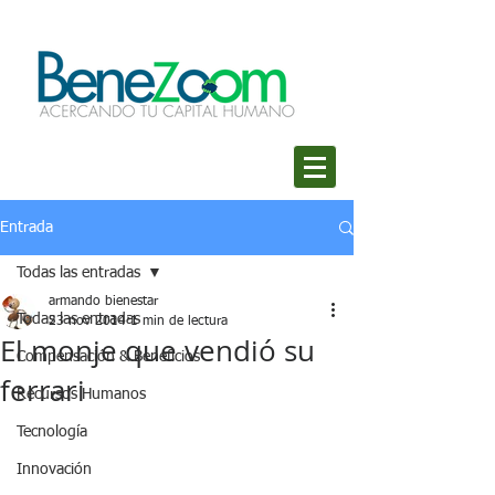
Entrada
Todas las entradas
armando bienestar
Todas las entradas
23 nov 2014
1 min de lectura
El monje que vendió su
Compensación & Beneficios
ferrari
Recursos Humanos
Tecnología
Innovación