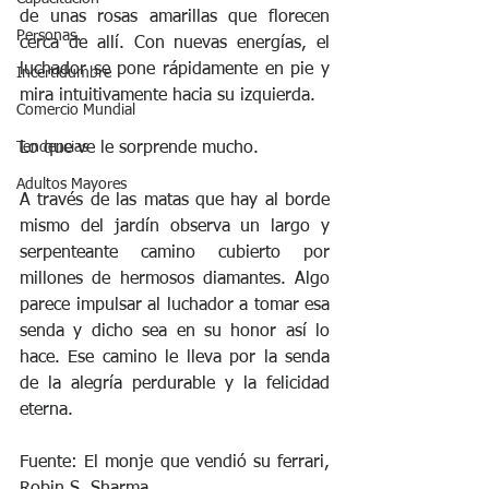
de unas rosas amarillas que florecen 
Personas.
cerca de allí. Con nuevas energías, el 
luchador se pone rápidamente en pie y 
Incertidumbre
mira intuitivamente hacia su izquierda. 
Comercio Mundial
Lo que ve le sorprende mucho. 
Tendencias
Adultos Mayores
A través de las matas que hay al borde 
mismo del jardín observa un largo y 
serpenteante camino cubierto por 
millones de hermosos diamantes. Algo 
parece impulsar al luchador a tomar esa 
senda y dicho sea en su honor así lo 
hace. Ese camino le lleva por la senda 
de la alegría perdurable y la felicidad 
eterna. 
Fuente: El monje que vendió su ferrari, 
Robin S. Sharma 