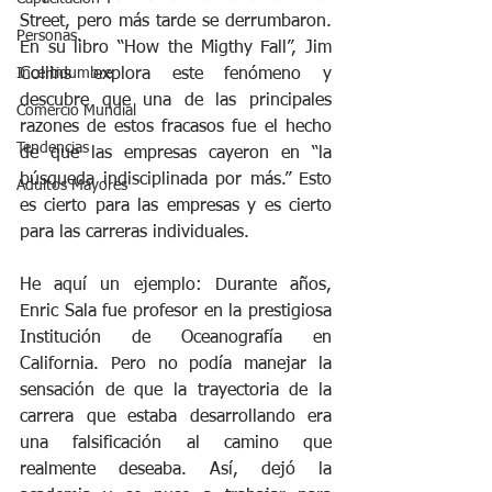
Street, pero más tarde se derrumbaron. 
Personas.
En su libro “How the Migthy Fall”, Jim 
Collins explora este fenómeno y 
Incertidumbre
descubre que una de las principales 
Comercio Mundial
razones de estos fracasos fue el hecho 
Tendencias
de que las empresas cayeron en “la 
búsqueda indisciplinada por más.” Esto 
Adultos Mayores
es cierto para las empresas y es cierto 
para las carreras individuales. 
He aquí un ejemplo: Durante años, 
Enric Sala fue profesor en la prestigiosa 
Institución de Oceanografía en 
California. Pero no podía manejar la 
sensación de que la trayectoria de la 
carrera que estaba desarrollando era 
una falsificación al camino que 
realmente deseaba. Así, dejó la 