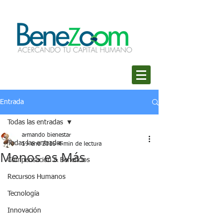
Entrada
Todas las entradas
armando bienestar
Todas las entradas
19 ene 2015
4 min de lectura
Menos es Más
Compensación & Beneficios
Recursos Humanos
Tecnología
Innovación