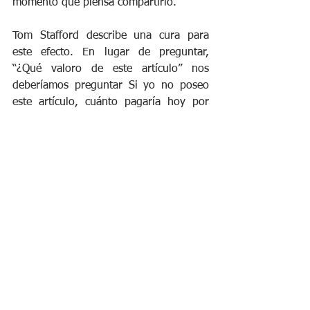
momento que piensa compartirlo. 
Tom Stafford describe una cura para 
este efecto. En lugar de preguntar, 
“¿Qué valoro de este artículo” nos 
deberíamos preguntar Si yo no poseo 
este artículo, cuánto pagaría hoy por 
obtenerlo? Lo mismo pasa con las 
oportunidades de carrera. No 
deberíamos preguntar: “¿Cuánto valoro 
esta oportunidad?”, Sino: Si yo no 
tuviera esta oportunidad, ¿cuánto 
estaría dispuesto a sacrificar para 
conseguirla?” 
Si el éxito es un catalizador para el 
fracaso, ya que conduce a la “búsqueda 
indisciplinada por más”, entonces un 
simple antídoto es la búsqueda 