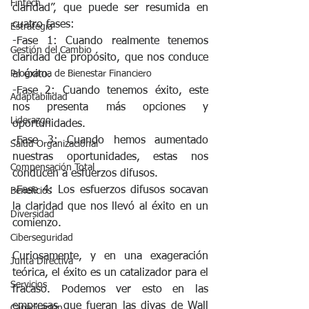
Fintech
claridad”, que puede ser resumida en 
cuatro fases: 
Estrategia
-Fase 1: Cuando realmente tenemos 
Gestión del Cambio
claridad de propósito, que nos conduce 
al éxito. 
Programa de Bienestar Financiero
-Fase 2: Cuando tenemos éxito, este 
Adaptabilidad
nos presenta más opciones y 
Liderazgo
oportunidades. 
-Fase 3: Cuando hemos aumentado 
Salud Organizacional
nuestras oportunidades, estas nos 
Compensación Total
conducen a esfuerzos difusos. 
-Fase 4: Los esfuerzos difusos socavan 
Beneficios
la claridad que nos llevó al éxito en un 
Diversidad
comienzo. 
Ciberseguridad
Curiosamente, y en una exageración 
Junta Directiva
teórica, el éxito es un catalizador para el 
Servicios
fracaso. Podemos ver esto en las 
empresas que fueran las divas de Wall 
Capacitación