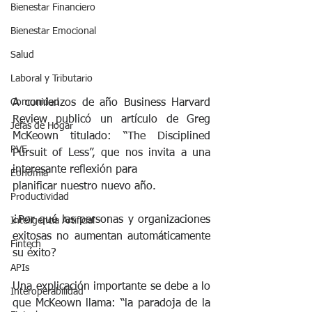
Bienestar Financiero
Bienestar Emocional
Salud
Laboral y Tributario
A comienzos de año Business Harvard 
Comunidad
Review publicó un artículo de Greg 
Jefas de Hogar
McKeown titulado: “The Disciplined 
PVE
Pursuit of Less”, que nos invita a una 
interesante reflexión para 
Eonomia
planificar nuestro nuevo año. 
Productividad
¿Por qué las personas y organizaciones 
Inteligencia Artificial
exitosas no aumentan automáticamente 
Fintech
su éxito? 
APIs
Una explicación importante se debe a lo 
Interoperabilidad
que McKeown llama: “la paradoja de la 