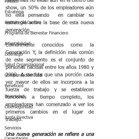
Millennials no están aún en el centro del 
Fintech
show, un 50% de los empleadores aún 
Estrategia
no está pensando  en cambiar su 
estrategia sobre la base de esta nueva 
Gestión del Cambio
generación. 
Programa de Bienestar Financiero
Adaptabilidad
Comúnmente conocidos como la 
Generación Y, la definición más común 
Liderazgo
de este segmento es el conjunto de 
Salud Organizacional
personas nacidas entre los años 1980 y 
2000. A medida que una porción cada 
Compensación Total
vez mayor de ellos se incorpora a la 
Beneficios
fuerza de trabajo y se establecen 
Diversidad
funciones a tiempo completo, los 
empleadores han comenzado a ver los 
Ciberseguridad
primeros cambios en el lugar de 
Junta Directiva
trabajo. 
Servicios
Una nueva generación se refiere a una 
Capacitación