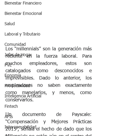
Bienestar Financiero
Bienestar Emocional
Salud
Laboral y Tributario
Comunidad
Los “millennials” son la generación más 
Jefas de Hogar
reciente en la fuerza laboral. Para 
muchos empleadores, estos son 
PVE
catalogados como desconocidos e 
Eonomia
imprevisibles. Dado lo anterior, los 
empleadores no saben exactamente 
Productividad
como manejarlos, y menos, como 
Inteligencia Artificial
conservarlos. 
Fintech
Un documento de Payscale: 
APIs
“Compensación y Mejores Prácticas 
Interoperabilidad
2015”, señala el hecho de dado que los 