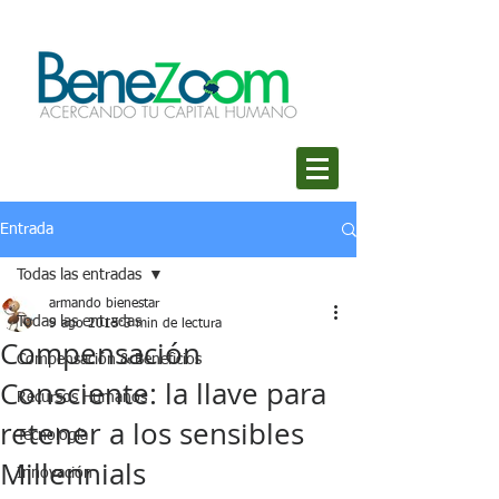
Entrada
Todas las entradas
armando bienestar
Todas las entradas
9 ago 2015
3 min de lectura
Compensación
Compensación & Beneficios
Consciente: la llave para
Recursos Humanos
retener a los sensibles
Tecnología
Millennials
Innovación