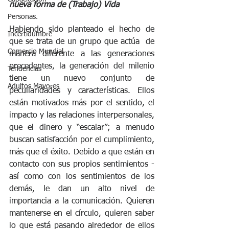
nueva forma de (Trabajo) Vida
Personas.
Habiendo sido planteado el hecho de 
Incertidumbre
que se trata de un grupo que actúa  de 
Comercio Mundial
manera diferente a las generaciones 
precedentes, la generación del milenio 
Tendencias
tiene un nuevo conjunto de 
Adultos Mayores
peculiaridades y características. Ellos 
están motivados más por el sentido, el 
impacto y las relaciones interpersonales, 
que el dinero y “escalar”; a menudo 
buscan satisfacción por el cumplimiento, 
más que el éxito. Debido a que están en 
contacto con sus propios sentimientos - 
así como con los sentimientos de los 
demás, le dan un alto nivel de 
importancia a la comunicación. Quieren 
mantenerse en el círculo, quieren saber 
lo que está pasando alrededor de ellos 