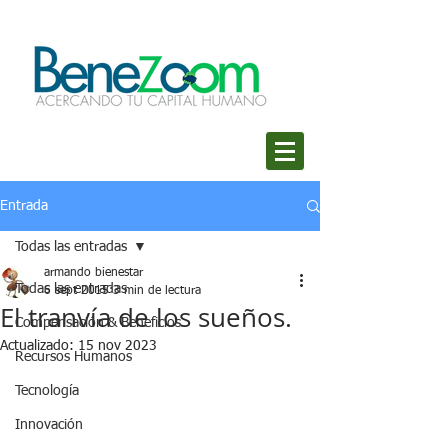
Entrada
Todas las entradas
armando bienestar
Todas las entradas
6 sept 2015
3 min de lectura
El tranvía de los sueños.
Compensación & Beneficios
Actualizado:
15 nov 2023
Recursos Humanos
Tecnología
Innovación