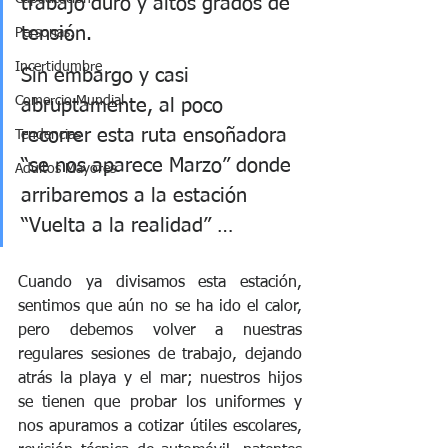
trabajo duro y altos grados de 
tensión.
Personas.
Incertidumbre
Sin embargo y casi 
Comercio Mundial
abruptamente, al poco 
recorrer esta ruta ensoñadora 
Tendencias
“se nos aparece Marzo” donde 
Adultos Mayores
arribaremos a la estación 
“Vuelta a la realidad” … 
Cuando ya divisamos esta estación, 
sentimos que aún no se ha ido el calor, 
pero debemos volver a nuestras 
regulares sesiones de trabajo, dejando 
atrás la playa y el mar; nuestros hijos 
se tienen que probar los uniformes y 
nos apuramos a cotizar útiles escolares, 