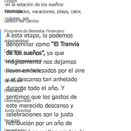
Fintech
en la estación de los sueños: 
Estrategia
festividades, vacaciones, playa, calor, 
colores, sol. 
Gestión del Cambio
Programa de Bienestar Financiero
A esta etapa, la podemos 
Adaptabilidad
denominar como 
“El Tranvía 
Liderazgo
de los sueños”, 
ya que 
mágicamente nos dejamos 
Salud Organizacional
llevar embelesados por el aire 
Compensación Total
y el descanso tan anhelado 
Beneficios
durante todo el año. Y 
Diversidad
sentimos que los gastos de 
Ciberseguridad
este merecido descanso y 
Junta Directiva
celebraciones son la justa 
Servicios
retribución por un año de 
Capacitación