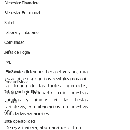
Bienestar Financiero
Bienestar Emocional
Salud
Laboral y Tributario
Comunidad
Jefas de Hogar
PVE
El 22 de diciembre llega el verano; una 
Eonomia
estación en la que nos revitalizamos con 
Productividad
la llegada de las tardes iluminadas, 
Inteligencia Artificial
saludar y compartir con nuestras 
familias y amigos en las fiestas 
Fintech
venideras, y embarcarnos en nuestras 
APIs
anheladas vacaciones. 
Interoperabilidad
De esta manera, abordaremos el tren 