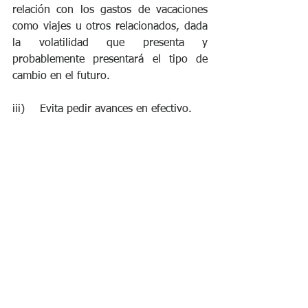
relación con los gastos de vacaciones 
como viajes u otros relacionados, dada 
la volatilidad que presenta y 
probablemente presentará el tipo de 
cambio en el futuro.
iii)	Evita pedir avances en efectivo. 
iv)	Mantén una cantidad de dinero 
disponible por si surge algún 
imprevisto (fondo de emergencia). 
v)	Consolida todas tus deudas 
(Portabilidad Financiera) – sólo si 
logras establecer un equilibrio 
presupuestario; así, podrás bajar tu 
costo financiero mensual. Pero 
entiende bien en que consiste este 
ejercicio. (leer artículo “consolidación 