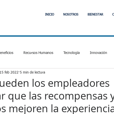
INICIO
NOSOTROS
BIENESTAR
C
neficios
Recursos Humanos
Tecnología
Innovación
15 feb 2022
5 min de lectura
Laboral y Tributario
Comunidad
Jefas de Hogar
PVE
ueden los empleadores
ar que las recompensas y
cial
Fintech
APIs
Interoperabilidad
Fintech
E
os mejoren la experienci