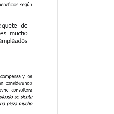
neficios según 
aquete de 
 es mucho 
empleados 
ecompensa y los 
án considerando 
yne, consultora 
leado se sienta 
una pieza mucho 