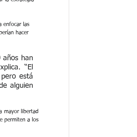
 enfocar las 
erían hacer 
 años han 
lica. “El 
 pero está 
e alguien 
 mayor libertad 
e permiten a los 