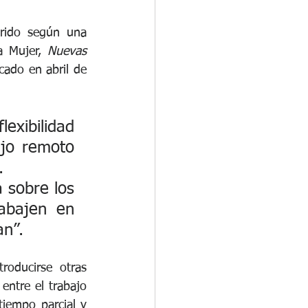
rido según una 
a Mujer, 
Nuevas 
cado en abril de 
exibilidad 
jo remoto 
. 
sobre los 
abajen en 
an”.
oducirse otras 
entre el trabajo 
tiempo parcial y 