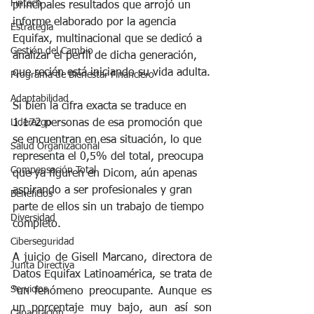
Fintech
principales resultados que arrojó un 
informe elaborado por la agencia 
Estrategia
Equifax, multinacional que se dedicó a 
Gestión del Cambio
analizar el perfil de dicha generación, 
que recién está iniciando su vida adulta.
Programa de Bienestar Financiero
Adaptabilidad
Si bien la cifra exacta se traduce en 
1.172 personas de esa promoción que 
Liderazgo
se encuentran en esa situación, lo que 
Salud Organizacional
representa el 0,5% del total, preocupa 
Compensación Total
que ya figuren en Dicom, aún apenas 
aspirando a ser profesionales y gran 
Beneficios
parte de ellos sin un trabajo de tiempo 
Diversidad
completo. 
Ciberseguridad
A juicio de Gisell Marcano, directora de 
Junta Directiva
Datos Equifax Latinoamérica, se trata de 
Servicios
"un fenómeno preocupante. Aunque es 
un porcentaje muy bajo, aun así son 
Capacitación