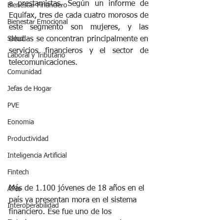
a prestamistas. Según un informe de 
Bienestar Financiero
Equifax, tres de cada cuatro morosos de 
Bienestar Emocional
este segmento son mujeres, y las 
Salud
deudas se concentran principalmente en 
servicios financieros y el sector de 
Laboral y Tributario
telecomunicaciones.
Comunidad
Jefas de Hogar
PVE
Eonomia
Productividad
Inteligencia Artificial
Fintech
Más de 1.100 jóvenes de 18 años en el 
APIs
país ya presentan mora en el sistema 
Interoperabilidad
financiero. Ese fue uno de los 