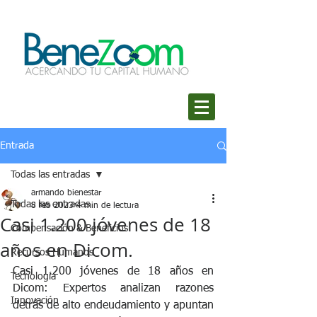
Entrada
Todas las entradas
armando bienestar
Todas las entradas
8 feb 2023
4 min de lectura
Casi 1.200 jóvenes de 18
Compensación & Beneficios
años en Dicom.
Recursos Humanos
Casi 1.200 jóvenes de 18 años en 
Tecnología
Dicom: Expertos analizan razones 
Innovación
detrás de alto endeudamiento y apuntan 