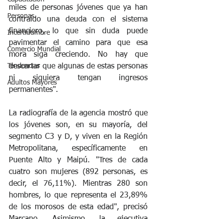
miles de personas jóvenes que ya han 
Personas.
contraído una deuda con el sistema 
financiero, lo que sin duda puede 
Incertidumbre
pavimentar el camino para que esa 
Comercio Mundial
mora siga creciendo. No hay que 
descartar que algunas de estas personas 
Tendencias
ni siquiera tengan ingresos 
Adultos Mayores
permanentes". 
La radiografía de la agencia mostró que 
los jóvenes son, en su mayoría, del 
segmento C3 y D, y viven en la Región 
Metropolitana, específicamente en 
Puente Alto y Maipú. "Tres de cada 
cuatro son mujeres (892 personas, es 
decir, el 76,11%). Mientras 280 son 
hombres, lo que representa el 23,89% 
de los morosos de esta edad", precisó 
Marcano. Asimismo, la ejecutiva 