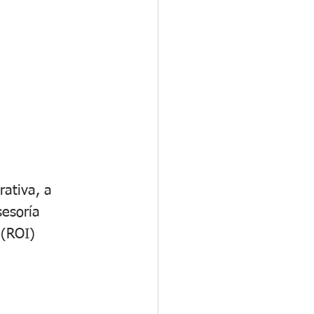
ativa, a 
sesoría 
 (ROI)