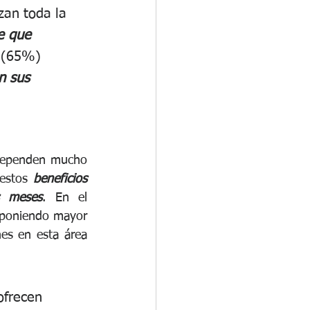
zan toda la 
e que 
s (65%) 
n sus 
 dependen mucho 
estos 
beneficios 
s meses
. En el 
 poniendo mayor 
es en esta área 
ofrecen 