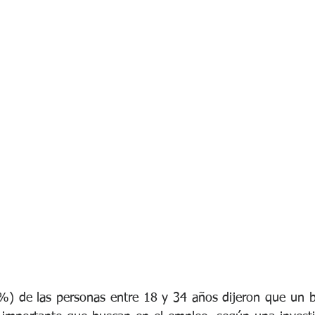
e Bienestar Financiero
Adaptabilidad
Liderazgo
Salud O
Diversidad
Ciberseguridad
Junta Directiva
Servici
%) de las personas entre 18 y 34 años dijeron que un b