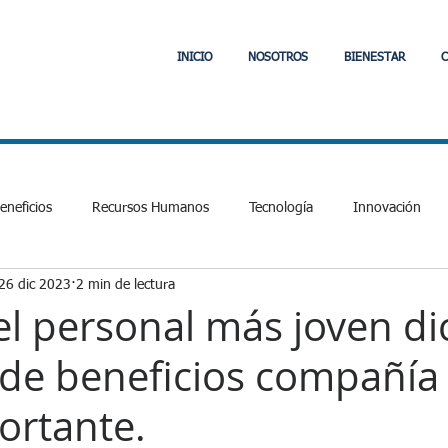
INICIO
NOSOTROS
BIENESTAR
C
neficios
Recursos Humanos
Tecnología
Innovación
26 dic 2023
2 min de lectura
Laboral y Tributario
Comunidad
Jefas de Hogar
PVE
el personal más joven di
a de beneficios compañía
cial
Fintech
APIs
Interoperabilidad
Fintech
E
ortante.