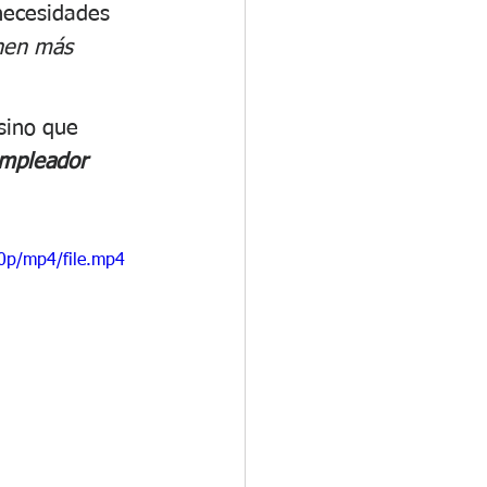
necesidades 
nen más 
sino que 
empleador 
0p/mp4/file.mp4