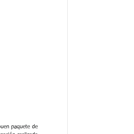
rganizacional
os
uen paquete de 