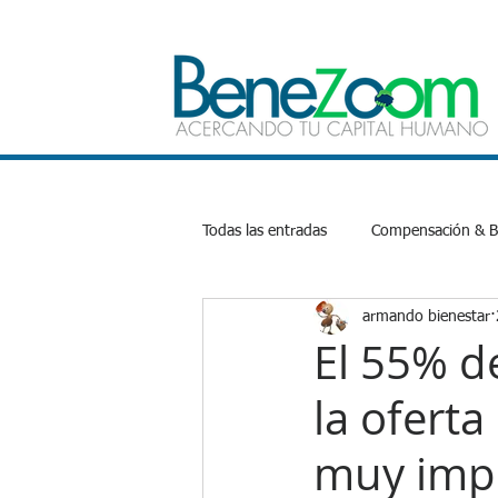
Todas las entradas
Compensación & Be
armando bienestar
Bienestar Emocional
Salud
El 55% d
la ofert
Productividad
Inteligencia Artifi
muy imp