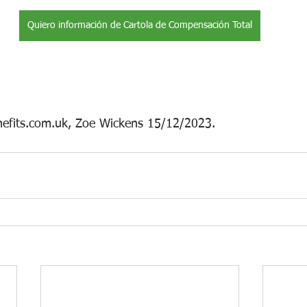
Quiero información de Cartola de Compensación Total
efits.com.uk, Zoe Wickens 15/12/2023.