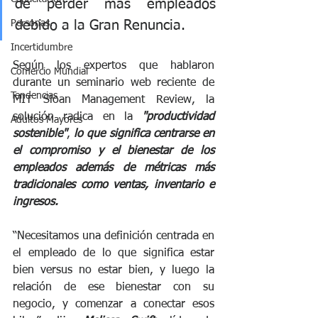
de perder más empleados 
Personas.
debido a la Gran Renuncia. 
Incertidumbre
Según los expertos que hablaron 
Comercio Mundial
durante un seminario web reciente de 
Tendencias
MIT Sloan Management Review, la 
solución radica en la 
"productividad 
Adultos Mayores
sostenible"
, 
lo que significa centrarse en 
el compromiso y el bienestar de los 
empleados además de métricas más 
tradicionales como ventas, inventario e 
ingresos.
“Necesitamos una definición centrada en 
el empleado de lo que significa estar 
bien versus no estar bien, y luego la 
relación de ese bienestar con su 
negocio, y comenzar a conectar esos 