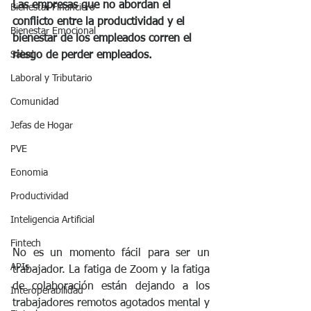
Las empresas que no abordan el 
Bienestar Financiero
conflicto entre la productividad y el 
Bienestar Emocional
bienestar de los empleados corren el 
Salud
riesgo de perder empleados.
Laboral y Tributario
Comunidad
Jefas de Hogar
PVE
Eonomia
Productividad
Inteligencia Artificial
Fintech
No es un momento fácil para ser un 
APIs
trabajador. La fatiga de Zoom y la fatiga 
de colaboración están dejando a los 
Interoperabilidad
trabajadores remotos agotados mental y 