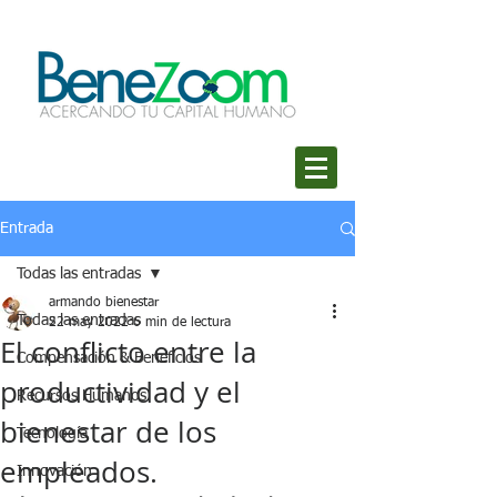
Entrada
Todas las entradas
armando bienestar
Todas las entradas
22 may 2022
6 min de lectura
El conflicto entre la
Compensación & Beneficios
productividad y el
Recursos Humanos
bienestar de los
Tecnología
empleados.
Innovación