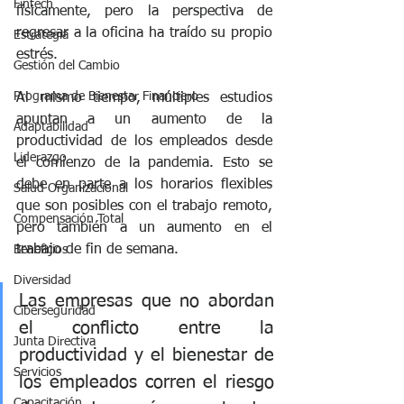
Fintech
físicamente, pero la perspectiva de 
regresar a la oficina ha traído su propio 
Estrategia
estrés.
Gestión del Cambio
Programa de Bienestar Financiero
Al mismo tiempo, múltiples estudios 
apuntan a un aumento de la 
Adaptabilidad
productividad de los empleados desde 
Liderazgo
el comienzo de la pandemia. Esto se 
debe en parte a los horarios flexibles 
Salud Organizacional
que son posibles con el trabajo remoto, 
Compensación Total
pero también a un aumento en el 
trabajo de fin de semana.
Beneficios
Diversidad
Las empresas que no abordan 
Ciberseguridad
el conflicto entre la 
Junta Directiva
productividad y el bienestar de 
Servicios
los empleados corren el riesgo 
Capacitación