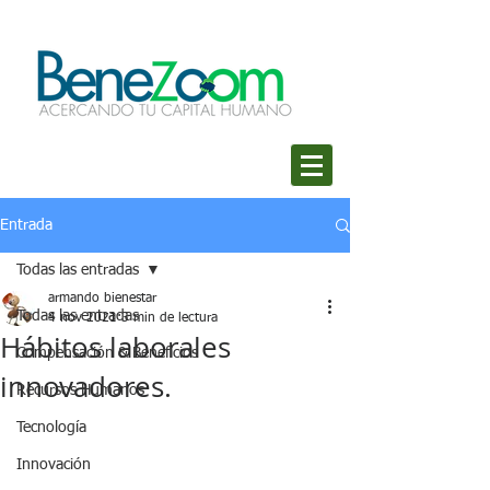
Entrada
Todas las entradas
armando bienestar
Todas las entradas
4 nov 2021
3 min de lectura
Hábitos laborales
Compensación & Beneficios
innovadores.
Recursos Humanos
Tecnología
Innovación