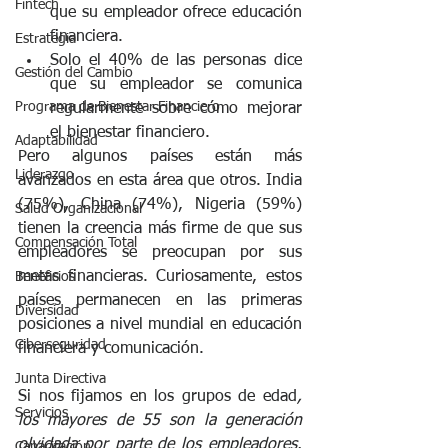
Fintech
que su empleador ofrece educación 
financiera.
Estrategia
Solo el 40% de las personas dice 
Gestión del Cambio
que su empleador se comunica 
Programa de Bienestar Financiero
regularmente sobre cómo mejorar 
el bienestar financiero.
Adaptabilidad
Pero algunos países están más 
Liderazgo
avanzados en esta área que otros. India 
(75%), China (74%), Nigeria (59%) 
Salud Organizacional
tienen la creencia más firme de que sus 
Compensación Total
empleadores se preocupan por sus 
metas financieras. Curiosamente, estos 
Beneficios
países permanecen en las primeras 
Diversidad
posiciones a nivel mundial en educación 
Ciberseguridad
financiera y comunicación. 
Junta Directiva
Si nos fijamos en los grupos de edad
, 
Servicios
los mayores de 55 son la generación 
olvidada por parte de los empleadores
, 
Capacitación