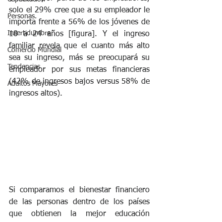
solo el 29% 
cree que a su empleador le 
Personas.
importa frente a 56% de los jóvenes de 
Incertidumbre
18 a 24 años [figura]. Y el ingreso 
familiar revela que el cuanto más alto 
Comercio Mundial
sea su ingreso, más se preocupará su 
Tendencias
empleador por sus metas financieras 
(42% de ingresos bajos versus 58% de 
Adultos Mayores
ingresos altos).
Si comparamos el bienestar financiero 
de las personas dentro de los países 
que obtienen la mejor educación 