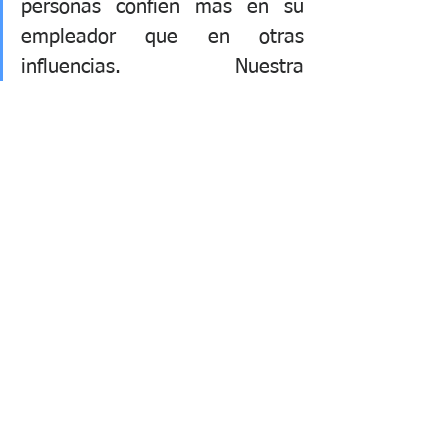
personas confíen más en su 
empleador que en otras 
influencias. Nuestra 
investigación muestra que 
muchos confían en su 
organización para ayudarlos a 
aprovechar al máximo su 
dinero, mejorar su bienestar 
financiero y romper los ciclos 
de exclusión financiera para 
prosperar.
La pregunta es, 
¿Qué te 
detiene?
Fuente: 
Global financial wellbeing 