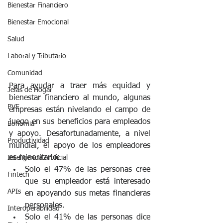
Bienestar Financiero
Bienestar Emocional
Salud
Laboral y Tributario
Comunidad
Para ayudar a traer más equidad y 
Jefas de Hogar
bienestar financiero al mundo, algunas 
PVE
empresas están nivelando el campo de 
juego en sus beneficios para empleados 
Eonomia
y apoyo. Desafortunadamente, a nivel 
Productividad
mundial, el apoyo de los empleadores 
es minoritario:
Inteligencia Artificial
Solo el 47% de las personas cree 
Fintech
que su empleador está interesado 
APIs
en apoyando sus metas financieras 
personales.
Interoperabilidad
Solo el 41% de las personas dice 