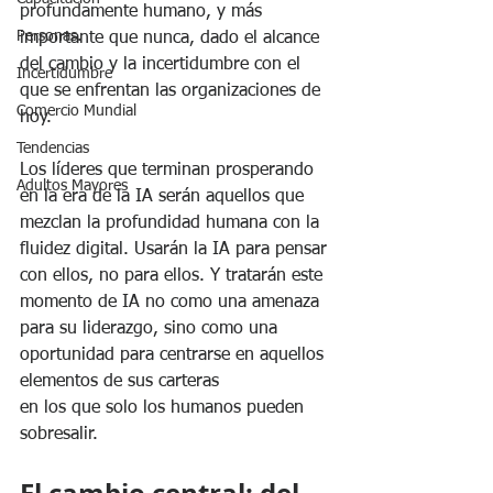
profundamente humano, y más 
Personas.
importante que nunca, dado el alcance 
del cambio y la incertidumbre con el 
Incertidumbre
que se enfrentan las organizaciones de 
Comercio Mundial
hoy.
Tendencias
Los líderes que terminan prosperando 
Adultos Mayores
en la era de la IA serán aquellos que 
mezclan la profundidad humana con la 
fluidez digital. Usarán la IA para pensar 
con ellos, no para ellos. Y tratarán este 
momento de IA no como una amenaza 
para su liderazgo, sino como una 
oportunidad para centrarse en aquellos 
elementos de sus carteras 
en los que solo los humanos pueden 
sobresalir.