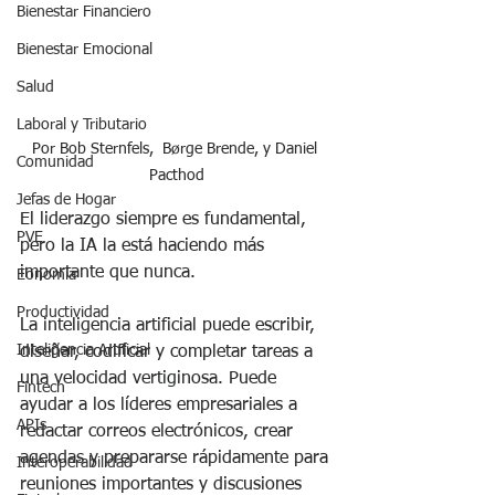
Bienestar Financiero
Bienestar Emocional
Salud
Laboral y Tributario
Por Bob Sternfels,  Børge Brende, y Daniel 
Comunidad
Pacthod
Jefas de Hogar
El liderazgo siempre es fundamental, 
PVE
pero la IA la está haciendo más 
importante que nunca.
Eonomia
Productividad
La inteligencia artificial puede escribir, 
Inteligencia Artificial
diseñar, codificar y completar tareas a 
una velocidad vertiginosa. Puede 
Fintech
ayudar a los líderes empresariales a 
APIs
redactar correos electrónicos, crear 
agendas y prepararse rápidamente para 
Interoperabilidad
reuniones importantes y discusiones 