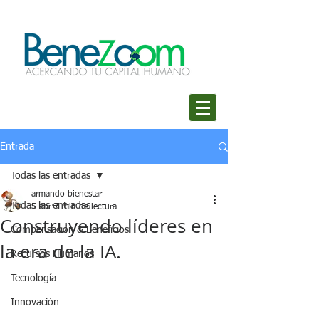
Entrada
Todas las entradas
armando bienestar
Todas las entradas
5 abr
7 min de lectura
Construyendo líderes en
Compensación & Beneficios
la era de la IA.
Recursos Humanos
Tecnología
Innovación