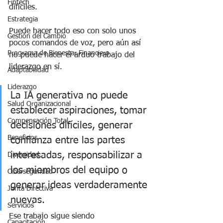
Fintech
difíciles.
Estrategia
Puede hacer todo eso con solo unos 
Gestión del Cambio
pocos comandos de voz, pero aún así 
Programa de Bienestar Financiero
no puede hacer el arduo trabajo del 
liderazgo en sí. 
Adaptabilidad
Liderazgo
La IA generativa no puede 
Salud Organizacional
establecer aspiraciones, tomar 
Compensación Total
decisiones difíciles, generar 
Beneficios
confianza entre las partes 
interesadas, responsabilizar a 
Diversidad
los miembros del equipo o 
Ciberseguridad
generar ideas verdaderamente 
Junta Directiva
nuevas.
Servicios
Ese trabajo sigue siendo 
Capacitación