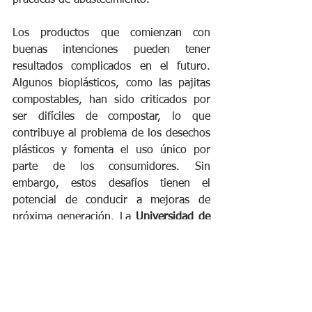
prácticas de abastecimiento.
Los productos que comienzan con 
buenas intenciones pueden tener 
resultados complicados en el futuro. 
Algunos bioplásticos, como las pajitas 
compostables, han sido criticados por 
ser difíciles de compostar, lo que 
contribuye al problema de los desechos 
plásticos y fomenta el uso único por 
parte de los consumidores. Sin 
embargo, estos desafíos tienen el 
potencial de conducir a mejoras de 
próxima generación. La 
Universidad de 
Ciencia y Tecnología de Huazhong
 en 
China, por ejemplo, ha desarrollado 
una pajilla de base biológica que se 
descompone por completo en una 
semana cuando se expone a la luz solar 