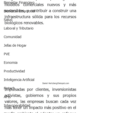
Bienestar Financiero
modelos comerciales nuevos y más 
sostenibles, y contribuir a construir una 
Bienestar Emocional
infraestructura sólida para los recursos 
Salud
biológicos renovables.
Laboral y Tributario
Comunidad
Jefas de Hogar
PVE
Eonomia
Productividad
Inteligencia Artificial
                                                  Daniel Hertzberg/theispot.com
Fintech
Impulsadas por clientes, inversionistas 
activistas, gobiernos y sus propios 
APIs
valores, las empresas buscan cada vez 
Interoperabilidad
más tener un impacto más positivo en el 