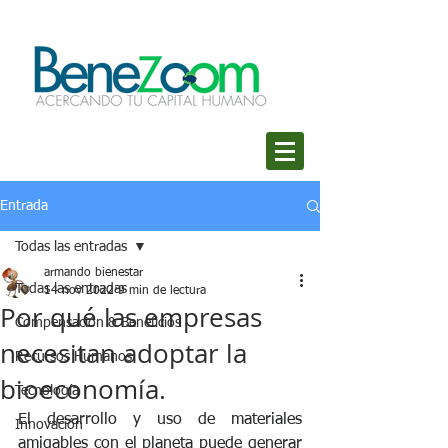
Entrada
Todas las entradas
armando bienestar
Todas las entradas
14 nov 2022
9 min de lectura
Por qué las empresas
Compensación & Beneficios
necesitan adoptar la
Recursos Humanos
bioeconomía.
Tecnología
El desarrollo y uso de materiales 
Innovación
amigables con el planeta puede generar 