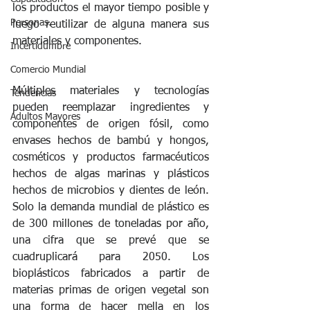
los productos el mayor tiempo posible y 
Personas.
luego reutilizar de alguna manera sus 
materiales y componentes.
Incertidumbre
Comercio Mundial
Múltiples materiales y tecnologías 
Tendencias
pueden reemplazar ingredientes y 
Adultos Mayores
componentes de origen fósil, como 
envases hechos de bambú y hongos, 
cosméticos y productos farmacéuticos 
hechos de algas marinas y plásticos 
hechos de microbios y dientes de león. 
Solo la demanda mundial de plástico es 
de 300 millones de toneladas por año, 
una cifra que se prevé que se 
cuadruplicará para 2050. Los 
bioplásticos fabricados a partir de 
materias primas de origen vegetal son 
una forma de hacer mella en los 