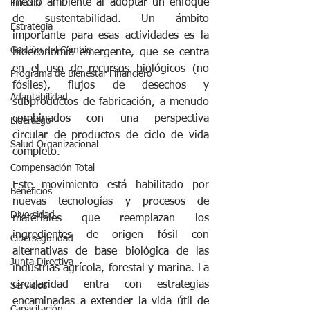
medio ambiente al adoptar un enfoque 
Fintech
de sustentabilidad. Un ámbito 
Estrategia
importante para esas actividades es la 
Gestión del Cambio
bioeconomía emergente, que se centra 
en el uso de recursos biológicos (no 
Programa de Bienestar Financiero
fósiles), flujos de desechos y 
Adaptabilidad
subproductos de fabricación, a menudo 
combinados con una perspectiva 
Liderazgo
circular de productos de ciclo de vida 
Salud Organizacional
completo.
Compensación Total
Este movimiento está habilitado por 
Beneficios
nuevas tecnologías y procesos de 
Diversidad
materiales que reemplazan los 
ingredientes de origen fósil con 
Ciberseguridad
alternativas de base biológica de las 
Junta Directiva
industrias agrícola, forestal y marina. La 
circularidad entra con estrategias 
Servicios
encaminadas a extender la vida útil de 
Capacitación