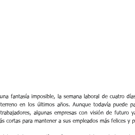
e Bienestar Financiero
Adaptabilidad
Liderazgo
Salud O
Diversidad
Ciberseguridad
Junta Directiva
Servici
una fantasía imposible, la semana laboral de cuatro dí
terreno en los últimos años. Aunque todavía puede pa
trabajadores, algunas empresas con visión de futuro y
s cortas para mantener a sus empleados más felices y p