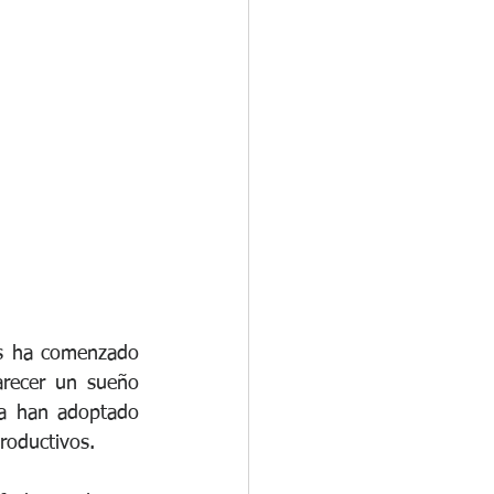
rganizacional
os
as ha comenzado 
recer un sueño 
a han adoptado 
roductivos.