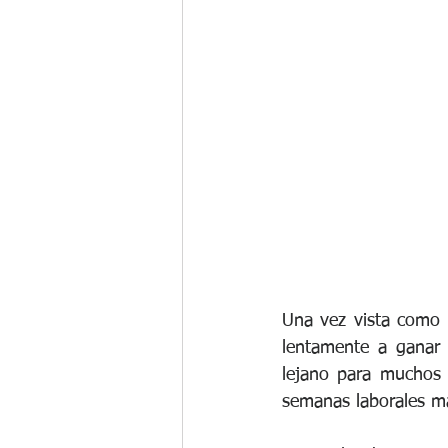
Gestión del Cambio
Programa d
Compensación Total
Beneficios
Una vez vista como 
lentamente a ganar 
lejano para muchos 
semanas laborales má