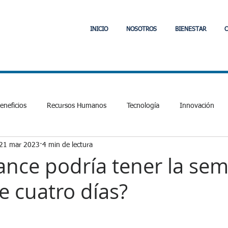
INICIO
NOSOTROS
BIENESTAR
C
neficios
Recursos Humanos
Tecnología
Innovación
21 mar 2023
4 min de lectura
Laboral y Tributario
Comunidad
Jefas de Hogar
PVE
ance podría tener la se
e cuatro días?
cial
Fintech
APIs
Interoperabilidad
Fintech
E