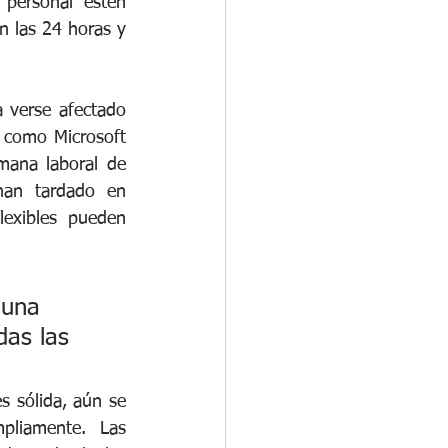
personal estén 
 las 24 horas y 
verse afectado 
como Microsoft 
ana laboral de 
han tardado en 
exibles pueden 
 una 
das las 
s sólida, aún se 
liamente. Las 