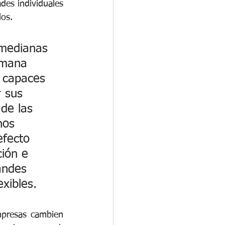
des individuales 
los.
medianas 
emana 
 capaces 
 sus 
de las 
nos 
efecto 
ión e 
andes 
xibles.
presas cambien 