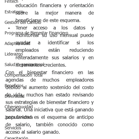
Fintech
educación financiera y orientación 
Estrategia
sobre la mejor manera de 
beneficiarse de este esquema.
Gestión del Cambio
Tener acceso a los datos y 
Programa de Bienestar Financiero
monitorear su uso mensual puede 
ayudar a identificar si los 
Adaptabilidad
empleados están reduciendo 
Liderazgo
reiteradamente sus salarios y en 
Salud Organizacional
incrementos crecientes.
Con el bienestar financiero en las 
Compensación Total
agendas de muchos empleadores 
Beneficios
debido al aumento sostenido del costo 
de vida, muchos han estado revisando 
Diversidad
sus estrategias de bienestar financiero y 
Ciberseguridad
salarial. Una iniciativa que está ganando 
popularidad es el esquema de anticipo 
Junta Directiva
de salario, también conocido como 
Servicios
acceso al salario ganado.
Capacitación