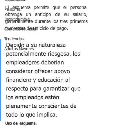
El esquema permite que el personal 
Personas.
obtenga un anticipo de su salario, 
Incertidumbre
generalmente durante los tres primeros 
trimestres de un ciclo de pago. 
Comercio Mundial
Tendencias
Debido a su naturaleza 
Adultos Mayores
potencialmente riesgosa, los 
empleadores deberían 
considerar ofrecer apoyo 
financiero y educación al 
respecto para garantizar que 
los empleados estén 
plenamente conscientes de 
todo lo que implica.
Uso del esquema.