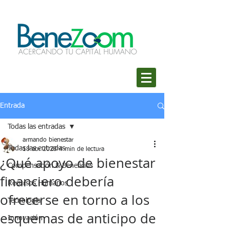
Entrada
Todas las entradas
armando bienestar
Todas las entradas
18 abr 2023
4 min de lectura
¿Qué apoyo de bienestar
Compensación & Beneficios
financiero debería
Recursos Humanos
ofrecerse en torno a los
Tecnología
esquemas de anticipo de
Innovación