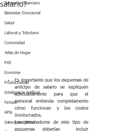
salario?
Bienestar Financiero
Bienestar Emocional
Salud
Laboral y Tributario
Comunidad
Jefas de Hogar
PVE
Eonomia
Es importante que los esquemas de 
Productividad
anticipo de salario se expliquen 
Inteligencia Artificial
adecuadamente para que el 
personal entienda completamente 
Fintech
cómo funcionan y los costos 
APIs
involucrados.
Los proveedores de este tipo de 
Interoperabilidad
esquemas deberían  incluir  