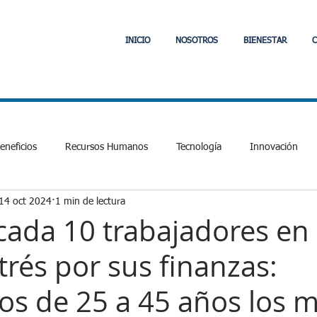
INICIO
NOSOTROS
BIENESTAR
C
neficios
Recursos Humanos
Tecnología
Innovación
14 oct 2024
1 min de lectura
Laboral y Tributario
Comunidad
Jefas de Hogar
PVE
 cada 10 trabajadores en 
trés por sus finanzas:
cial
Fintech
APIs
Interoperabilidad
Fintech
E
s de 25 a 45 años los 