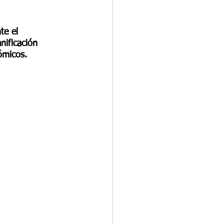
rganizacional
te el 
os
nificación 
ómicos.