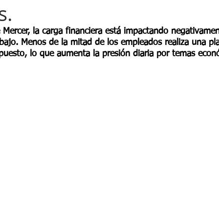
e Bienestar Financiero
Adaptabilidad
Liderazgo
Salud O
s.
Mercer, la carga financiera está impactando negativamen
Diversidad
Ciberseguridad
Junta Directiva
Servici
bajo. Menos de la mitad de los empleados realiza una pla
uesto, lo que aumenta la presión diaria por temas econ