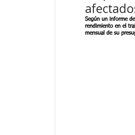
Gestión del Cambio
Programa d
afectado
Según un informe de 
Compensación Total
Beneficios
rendimiento en el tra
mensual de su presup