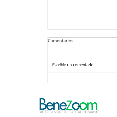
Comentarios
Escribir un comentario...
Como apoyar el bienestar
financiero cotidiano en un
clima económico
cambiante.