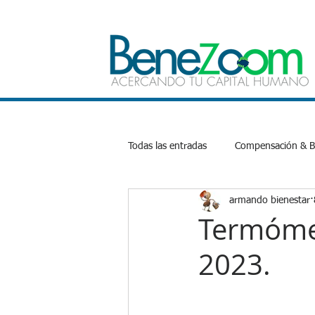
Todas las entradas
Compensación & Be
armando bienestar
Bienestar Emocional
Salud
Termómet
2023.
Productividad
Inteligencia Artifi