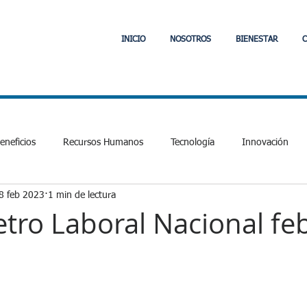
INICIO
NOSOTROS
BIENESTAR
C
neficios
Recursos Humanos
Tecnología
Innovación
8 feb 2023
1 min de lectura
Laboral y Tributario
Comunidad
Jefas de Hogar
PVE
ro Laboral Nacional fe
cial
Fintech
APIs
Interoperabilidad
Fintech
E