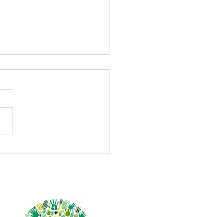
 de Bienestar
nciero.