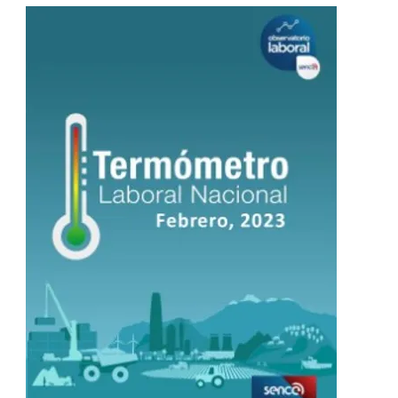
e Bienestar Financiero
Adaptabilidad
Liderazgo
Salud O
Diversidad
Ciberseguridad
Junta Directiva
Servici