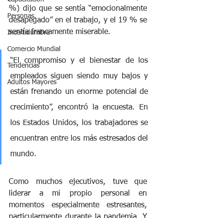
%) dijo que se sentía “emocionalmente 
Personas.
desapegado” en el trabajo, y el 19 % se 
sentía francamente miserable. 
Incertidumbre
Comercio Mundial
“El compromiso y el bienestar de los 
Tendencias
empleados siguen siendo muy bajos y 
Adultos Mayores
están frenando un enorme potencial de 
crecimiento”, encontró la encuesta. En 
los Estados Unidos, los trabajadores se 
encuentran entre los más estresados ​​del 
mundo.
Como muchos ejecutivos, tuve que 
liderar a mi propio personal en 
momentos especialmente estresantes, 
particularmente durante la pandemia. Y 