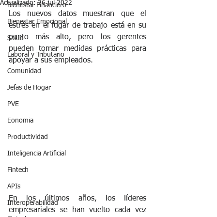
Actualizado:
26 jul 2022
Bienestar Financiero
Los nuevos datos muestran que el 
Bienestar Emocional
estrés en el lugar de trabajo está en su 
punto más alto, pero los gerentes 
Salud
pueden tomar medidas prácticas para 
Laboral y Tributario
apoyar a sus empleados.
Comunidad
Jefas de Hogar
PVE
Eonomia
Productividad
Inteligencia Artificial
Fintech
APIs
En los últimos años, los líderes 
Interoperabilidad
empresariales se han vuelto cada vez 