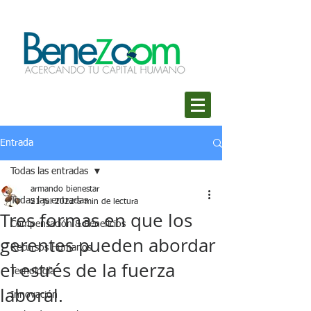
Entrada
Todas las entradas
armando bienestar
Todas las entradas
21 jul 2022
5 min de lectura
Tres formas en que los
Compensación & Beneficios
gerentes pueden abordar
Recursos Humanos
el estrés de la fuerza
Tecnología
laboral.
Innovación