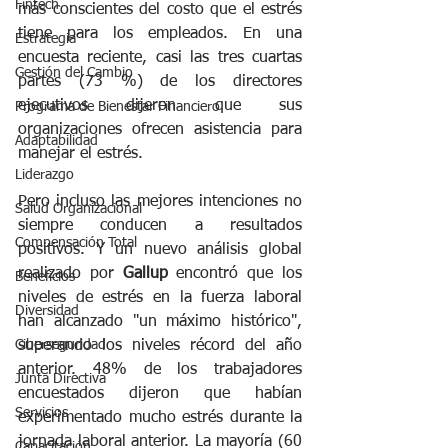
Fintech
más conscientes del costo que el estrés 
tiene para los empleados. En una 
Estrategia
encuesta reciente, casi las tres cuartas 
Gestión del Cambio
partes (73 %) de los directores 
ejecutivos dijeron que sus 
Programa de Bienestar Financiero
organizaciones ofrecen asistencia para 
Adaptabilidad
manejar el estrés.
Liderazgo
Pero incluso las mejores intenciones no 
Salud Organizacional
siempre conducen a resultados 
Compensación Total
positivos. Y un nuevo análisis global 
realizado por 
Gallup
 encontró que los 
Beneficios
niveles de estrés en la fuerza laboral 
Diversidad
han alcanzado "un máximo histórico", 
Ciberseguridad
superando los niveles récord del año 
anterior. 48% de los trabajadores 
Junta Directiva
encuestados dijeron que habían 
Servicios
experimentado mucho estrés durante la 
jornada laboral anterior. La mayoría (60 
Capacitación