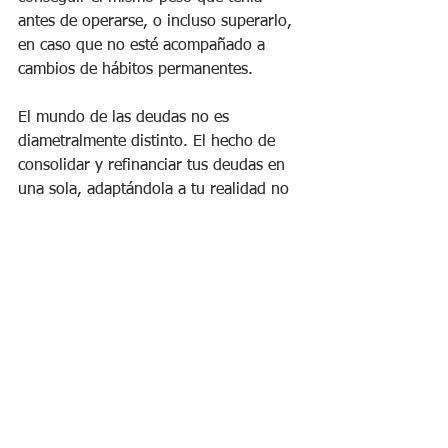
antes de operarse, o incluso superarlo, 
en caso que no esté acompañado a 
cambios de hábitos permanentes.
El mundo de las deudas no es 
diametralmente distinto. El hecho de 
consolidar y refinanciar tus deudas en 
una sola, adaptándola a tu realidad no 
será una solución en sí misma.
Claramente será una gran ayuda para 
poder salir a flote, pero si no viene 
acompañada de cambios de hábitos 
permanentes, que generalmente 
aparecerán después de haber obtenido 
determinados conocimientos, 
posiblemente no tenga los resultados 
esperados.