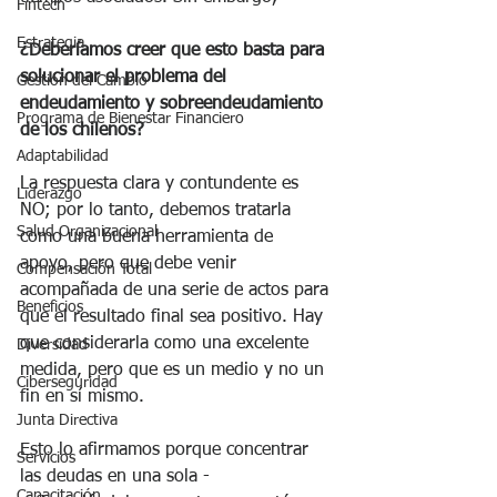
Fintech
Estrategia
¿Deberíamos creer que esto basta para 
solucionar el problema del 
Gestión del Cambio
endeudamiento y sobreendeudamiento 
Programa de Bienestar Financiero
de los chilenos?
Adaptabilidad
La respuesta clara y contundente es 
Liderazgo
NO; por lo tanto, debemos tratarla 
Salud Organizacional
como una buena herramienta de 
apoyo, pero que debe venir 
Compensación Total
acompañada de una serie de actos para 
Beneficios
que el resultado final sea positivo. Hay 
que considerarla como una excelente 
Diversidad
medida, pero que es un medio y no un 
Ciberseguridad
fin en sí mismo.
Junta Directiva
Esto lo afirmamos porque concentrar 
Servicios
las deudas en una sola - 
Capacitación