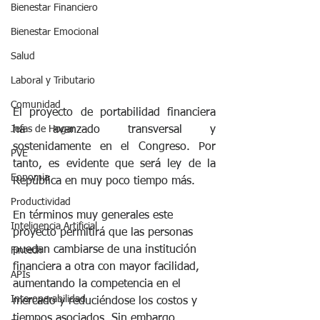
Bienestar Financiero
Bienestar Emocional
Salud
Laboral y Tributario
Comunidad
El proyecto de portabilidad financiera 
ha avanzado transversal y 
Jefas de Hogar
sostenidamente en el Congreso. Por 
PVE
tanto, es evidente que será ley de la 
Eonomia
República en muy poco tiempo más.
Productividad
En términos muy generales este 
Inteligencia Artificial
proyecto permitirá que las personas 
puedan cambiarse de una institución 
Fintech
financiera a otra con mayor facilidad, 
APIs
aumentando la competencia en el 
Interoperabilidad
mercado y reduciéndose los costos y 
tiempos asociados. Sin embargo,