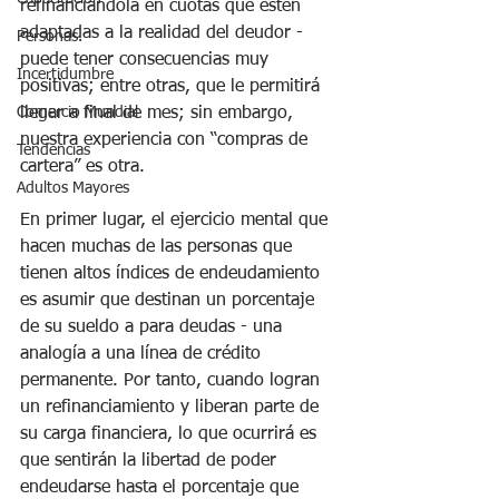
refinanciándola en cuotas que estén 
adaptadas a la realidad del deudor - 
Personas.
puede tener consecuencias muy 
Incertidumbre
positivas; entre otras, que le permitirá 
llegar a final de mes; sin embargo, 
Comercio Mundial
nuestra experiencia con “compras de 
Tendencias
cartera” es otra.
Adultos Mayores
En primer lugar, el ejercicio mental que 
hacen muchas de las personas que 
tienen altos índices de endeudamiento 
es asumir que destinan un porcentaje 
de su sueldo a para deudas - una 
analogía a una línea de crédito 
permanente. Por tanto, cuando logran 
un refinanciamiento y liberan parte de 
su carga financiera, lo que ocurrirá es 
que sentirán la libertad de poder 
endeudarse hasta el porcentaje que 