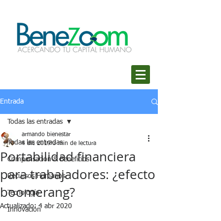
Entrada
Todas las entradas
armando bienestar
Todas las entradas
4 dic 2019
3 min de lectura
Portabilidad financiera
Compensación & Beneficios
para trabajadores: ¿efecto
Recursos Humanos
boomerang?
Tecnología
Actualizado:
4 abr 2020
Innovación