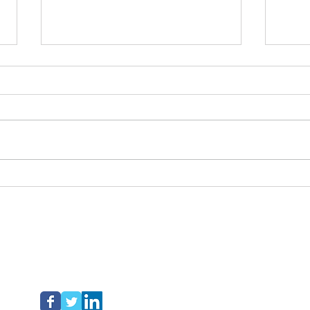
Portabilidad Financiera:
El n
¿Resultados?
para