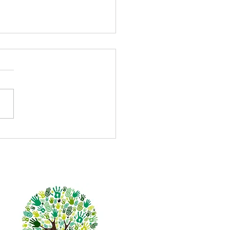
uevo horizonte laboral
 el adulto mayor.