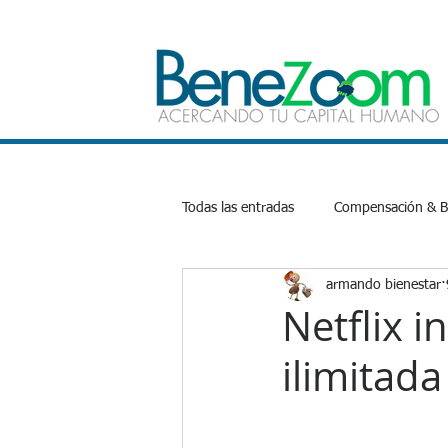
Todas las entradas
Compensación & Be
armando bienestar
Bienestar Emocional
Salud
Netflix 
ilimitad
Productividad
Inteligencia Artifi