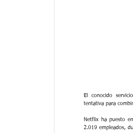
Gestión del Cambio
Programa d
Compensación Total
Beneficios
El conocido servici
tentativa para combi
Netflix ha puesto en
2.019 empleados, du