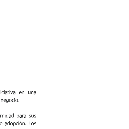
rganizacional
os
ciativa en una 
 negocio. 
rnidad para sus 
o adopción. Los 