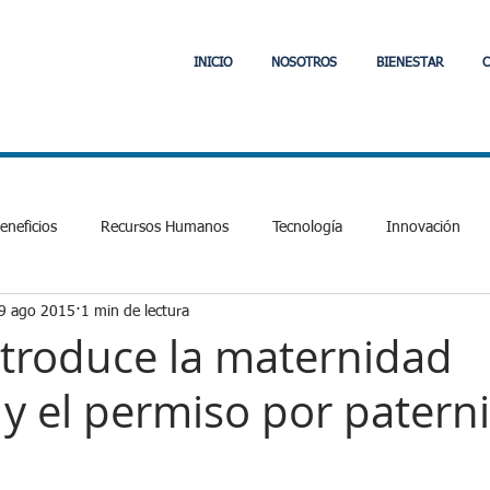
INICIO
NOSOTROS
BIENESTAR
C
neficios
Recursos Humanos
Tecnología
Innovación
9 ago 2015
1 min de lectura
Laboral y Tributario
Comunidad
Jefas de Hogar
PVE
introduce la maternidad
a y el permiso por patern
cial
Fintech
APIs
Interoperabilidad
Fintech
E