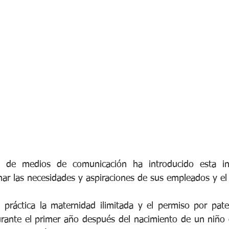
e Bienestar Financiero
Adaptabilidad
Liderazgo
Salud O
Diversidad
Ciberseguridad
Junta Directiva
Servici
o de medios de comunicación ha introducido esta ini
nar las necesidades y aspiraciones de sus empleados y el
 práctica la maternidad ilimitada y el permiso por pate
rante el primer año después del nacimiento de un niño 