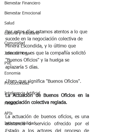
Bienestar Financiero
Bienestar Emocional
Salud
Por estos días estamos atentos a lo que 
Laboral y Tributario
sucede en la negociación colectiva de 
Comunidad
Minera Escondida, y lo último que 
conocimos, es que la compañía solicitó 
Jefas de Hogar
"Buenos Oficios" y la huelga se 
PVE
aplazaría 5 días.
Eonomia
¿Pero que significa "Buenos Oficios".
Productividad
Inteligencia Artificial
La Actuación de Buenos Oficios en la 
negociación colectiva reglada. 
Fintech
APIs
La actuación de buenos oficios, es una 
Interoperabilidad
asistencia o servicio ofrecido por el 
Estado a los actores del proceso de 