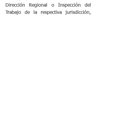
Dirección Regional o Inspección del 
Trabajo de la respectiva jurisdicción, 
para lo cual se dispone de mediadores 
en todas las regiones del país.
Fuente: Dirección del Trabajo
Laboral y Tributario
Ver todo
Entradas recientes