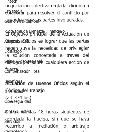
Fintech
negociación colectiva reglada, dirigida a 
Estrategia
colaborar para resolver el conflicto por 
acuerdo entre las partes involucradas.
Gestión del Cambio
Programa de Bienestar Financiero
El objetivo principal de la Actuación de 
Buenos Oficios es lograr que las partes 
Adaptabilidad
hagan suya la necesidad de privilegiar 
Liderazgo
la solución concertada a través del 
Salud Organizacional
diálogo por sobre cualquiera acción de 
fuerza.
Compensación Total
Beneficios
Actuación de Buenos Oficios según el 
Código del Trabajo
Diversidad
(art.374 bis)
Ciberseguridad
Junta Directiva
Dentro de las 48 horas siguientes de 
acordada la huelga, sin que se haya 
Servicios
recurrido a mediación o arbitraje 
Capacitación