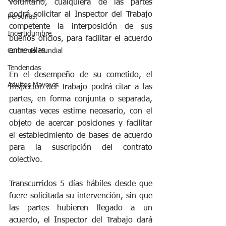
voluntario, cualquiera de las partes 
podrá solicitar al Inspector del Trabajo 
Personas.
competente la interposición de sus 
Incertidumbre
buenos oficios, para facilitar el acuerdo 
entre ellas.
Comercio Mundial
Tendencias
En el desempeño de su cometido, el 
Adultos Mayores
Inspector del Trabajo podrá citar a las 
partes, en forma conjunta o separada, 
cuantas veces estime necesario, con el 
objeto de acercar posiciones y facilitar 
el establecimiento de bases de acuerdo 
para la suscripción del contrato 
colectivo.
Transcurridos 5 días hábiles desde que 
fuere solicitada su intervención, sin que 
las partes hubieren llegado a un 
acuerdo, el Inspector del Trabajo dará 