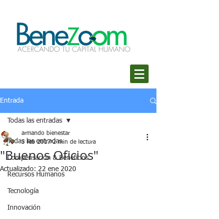
Entrada
Todas las entradas
armando bienestar
Todas las entradas
3 feb 2017
2 min de lectura
"Buenos Oficios"
Compensación & Beneficios
Actualizado:
22 ene 2020
Recursos Humanos
Tecnología
Innovación