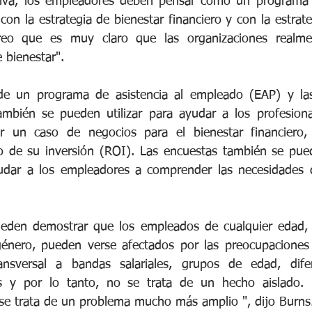
ativa, los empleadores deben pensar cómo un programa d
on la estrategia de bienestar financiero y con la estrate
reo que es muy claro que las organizaciones realme
 bienestar".
e un programa de asistencia al empleado (EAP) y las 
ambién se pueden utilizar para ayudar a los profesiona
r un caso de negocios para el bienestar financiero,
o de su inversión (ROI). Las encuestas también se puede
yudar a los empleadores a comprender las necesidades d
pueden demostrar que los empleados de cualquier edad, 
 género, pueden verse afectados por las preocupaciones f
ansversal a bandas salariales, grupos de edad, difer
as y por lo tanto, no se trata de un hecho aislado. De
se trata de un problema mucho más amplio ", dijo Burns