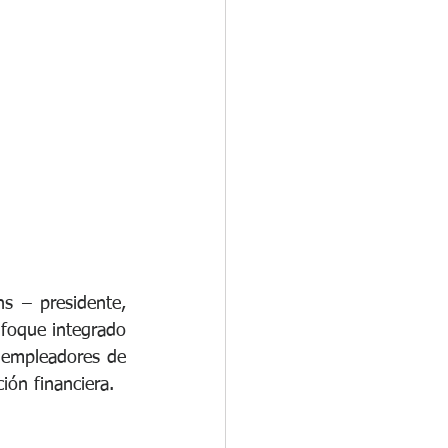
rganizacional
os
s – presidente, 
foque integrado 
 empleadores de 
ón financiera.  