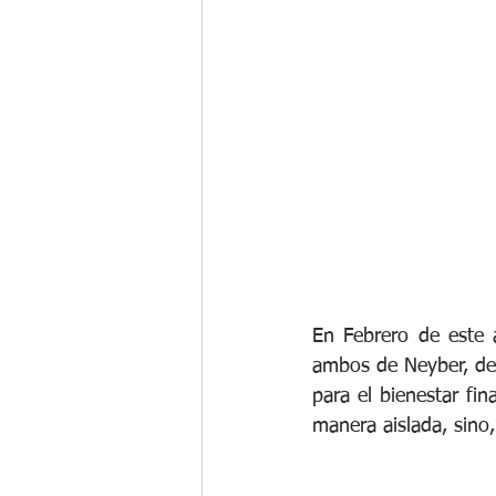
Gestión del Cambio
Programa d
Compensación Total
Beneficios
En Febrero de este 
ambos de Neyber, de
para el bienestar fi
manera aislada, sino