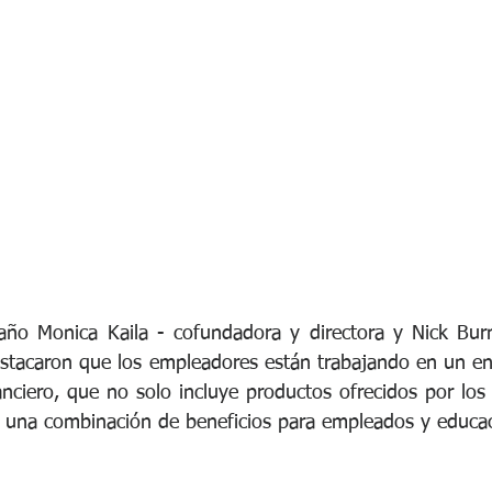
e Bienestar Financiero
Adaptabilidad
Liderazgo
Salud O
Diversidad
Ciberseguridad
Junta Directiva
Servici
año Monica Kaila - cofundadora y directora y Nick Burn
stacaron que los empleadores están trabajando en un en
nanciero, que no solo incluye productos ofrecidos por los
, una combinación de beneficios para empleados y educaci