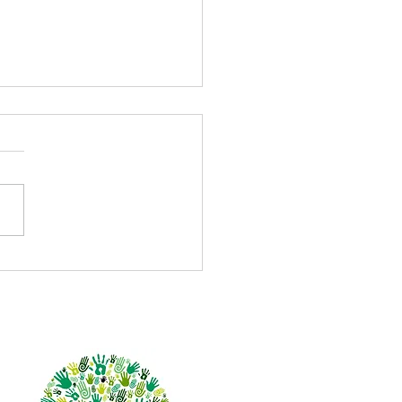
s empleador? Esto es lo
debes saber sobre el
dicional en las
zaciones este mes.