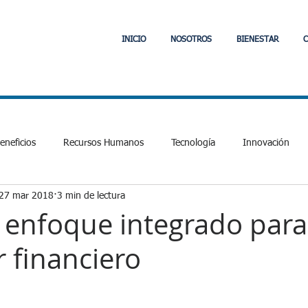
INICIO
NOSOTROS
BIENESTAR
C
neficios
Recursos Humanos
Tecnología
Innovación
27 mar 2018
3 min de lectura
Laboral y Tributario
Comunidad
Jefas de Hogar
PVE
 enfoque integrado para
r financiero
cial
Fintech
APIs
Interoperabilidad
Fintech
E