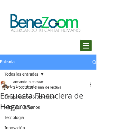
Entrada
Todas las entradas
armando bienestar
Todas las entradas
27 oct 2022
1 min de lectura
Encuesta Financiera de
Compensación & Beneficios
Hogares.
Recursos Humanos
Tecnología
Innovación