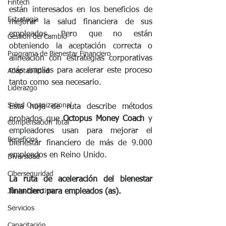
Fintech
están interesados en los beneficios de 
Estrategia
mejorar la salud financiera de sus 
empleados. Pero que no están 
Gestión del Cambio
obteniendo la aceptación correcta o 
Programa de Bienestar Financiero
alineación con estrategias corporativas 
más amplias para acelerar este proceso 
Adaptabilidad
tanto como sea necesario.
Liderazgo
Salud Organizacional
Esta hoja de ruta describe métodos 
probados que 
Octopus Money Coach
 y 
Compensación Total
empleadores usan para mejorar el 
Beneficios
bienestar financiero de más de 9.000 
empleados en Reino Unido. 
Diversidad
Ciberseguridad
La ruta de aceleración del bienestar 
financiero para empleados (as).
Junta Directiva
Servicios
Capacitación