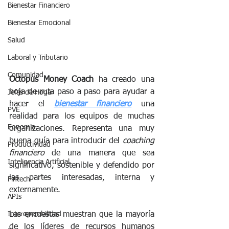
Bienestar Financiero
Bienestar Emocional
Salud
Laboral y Tributario
Comunidad
Octopus Money Coach
 ha creado una 
hoja de ruta paso a paso para ayudar a 
Jefas de Hogar
hacer el 
bienestar financiero
 una 
PVE
realidad para los equipos de muchas 
Eonomia
organizaciones. Representa una muy 
buena guía para introducir del 
coaching 
Productividad
financiero
 de una manera que sea 
Inteligencia Artificial
significativo, sostenible y defendido por 
las partes interesadas, interna y 
Fintech
externamente.
APIs
Las encuestas muestran que la mayoría 
Interoperabilidad
de los líderes de recursos humanos 