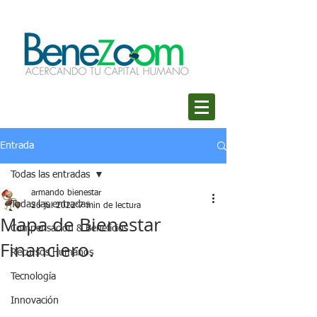
Entrada
Todas las entradas
armando bienestar
Todas las entradas
26 jul 2022
7 min de lectura
Mapa de Bienestar
Compensación & Beneficios
Financiero.
Recursos Humanos
Tecnología
Innovación