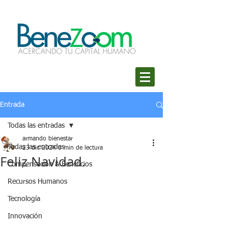
Entrada
Todas las entradas
armando bienestar
Todas las entradas
23 dic 2024
0 min de lectura
Feliz Navidad.
Compensación & Beneficios
Recursos Humanos
Tecnología
Innovación