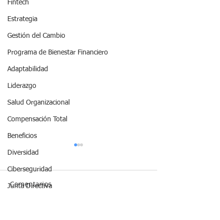
Fintech
Estrategia
Gestión del Cambio
Programa de Bienestar Financiero
Adaptabilidad
Liderazgo
Salud Organizacional
Compensación Total
Beneficios
Diversidad
Ciberseguridad
Comentarios
Junta Directiva
Servicios
Capacitación