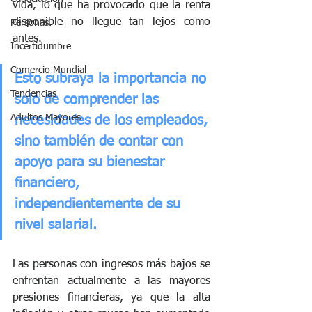
vida, lo que ha provocado que la renta 
disponible no llegue tan lejos como 
Personas.
antes. 
Incertidumbre
Comercio Mundial
Esto subraya la importancia no 
Tendencias
solo de comprender las 
Adultos Mayores
necesidades de los empleados, 
sino también de contar con 
apoyo para su bienestar 
financiero, 
independientemente de su 
nivel salarial.
Las personas con ingresos más bajos se 
enfrentan actualmente a las mayores 
presiones financieras, ya que la alta 