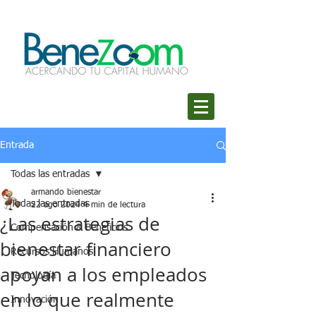
Entrada
Todas las entradas
armando bienestar
Todas las entradas
22 ago 2024
4 min de lectura
¿Las estrategias de
Compensación & Beneficios
bienestar financiero
Recursos Humanos
apoyan a los empleados
Tecnología
en lo que realmente
Innovación