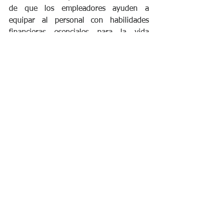
de que los empleadores ayuden a 
equipar al personal con habilidades 
financieras esenciales para la vida 
cotidiana, mientras que los planes de 
acceso a salarios devengados y los 
programas de préstamos de emergencia 
pueden ser eficaces en situaciones de 
emergencia. Mientras tanto, las sesiones 
de orientación individual para ayudar a 
los empleados a comprender sus 
opciones pueden proporcionar un 
espacio seguro para que hagan 
preguntas sobre sus circunstancias, 
mientras que ofrecer orientación 
extendida a través del asesoramiento 
financiero puede ayudar a los 
empleados a establecer y alcanzar metas 
financieras.
 Es crucial reconocer la 