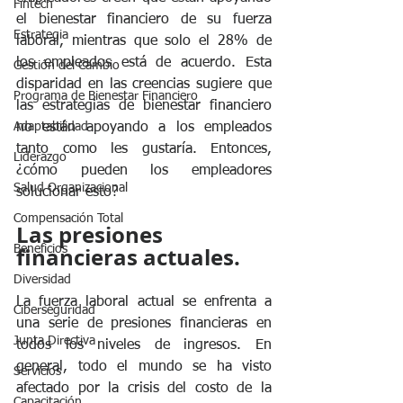
Fintech
el bienestar financiero de su fuerza 
Estrategia
laboral, mientras que solo el 28% de 
los empleados está de acuerdo. Esta 
Gestión del Cambio
disparidad en las creencias sugiere que 
Programa de Bienestar Financiero
las estrategias de bienestar financiero 
no están apoyando a los empleados 
Adaptabilidad
tanto como les gustaría. Entonces, 
Liderazgo
¿cómo pueden los empleadores 
Salud Organizacional
solucionar esto?
Compensación Total
Las presiones 
financieras actuales.
Beneficios
Diversidad
La fuerza laboral actual se enfrenta a 
Ciberseguridad
una serie de presiones financieras en 
Junta Directiva
todos los niveles de ingresos. En 
general, todo el mundo se ha visto 
Servicios
afectado por la crisis del costo de la 
Capacitación