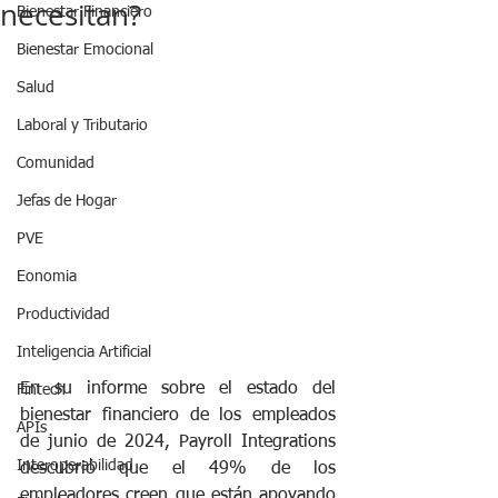
necesitan?
Bienestar Financiero
Bienestar Emocional
Salud
Laboral y Tributario
Comunidad
Jefas de Hogar
PVE
Eonomia
Productividad
Inteligencia Artificial
En su informe sobre el estado del 
Fintech
bienestar financiero de los empleados 
APIs
de junio de 2024, Payroll Integrations 
Interoperabilidad
descubrió que el 49% de los 
empleadores creen que están apoyando 