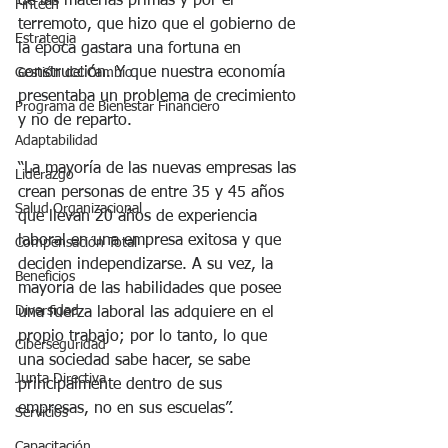
de las materias primas y por el 
Fintech
terremoto, que hizo que el gobierno de 
Estrategia
la época gastara una fortuna en 
construcción. Y que nuestra economía 
Gestión del Cambio
presentaba un problema de crecimiento 
Programa de Bienestar Financiero
y no de reparto.
Adaptabilidad
“La mayoría de las nuevas empresas las 
Liderazgo
crean personas de entre 35 y 45 años 
Salud Organizacional
que llevan 20 años de experiencia 
laboral en una empresa exitosa y que 
Compensación Total
deciden independizarse. A su vez, la 
Beneficios
mayoría de las habilidades que posee 
Diversidad
una fuerza laboral las adquiere en el 
propio trabajo; por lo tanto, lo que 
Ciberseguridad
una sociedad sabe hacer, se sabe 
Junta Directiva
principalmente dentro de sus 
empresas, no en sus escuelas”.
Servicios
Capacitación