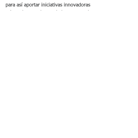
para así aportar iniciativas innovadoras 
orientadas, en el peor de los casos, a la 
reformulación de su modelo de negocio.
Esta estrategia en nuestro país de hoy, 
más que recomendable, parece 
imprescindible.
Recursos Humanos
Ver todo
Entradas recientes