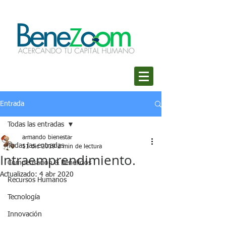
Entrada
Todas las entradas
armando bienestar
Todas las entradas
11 dic 2019
2 min de lectura
Intraemprendimiento.
Compensación & Beneficios
Actualizado:
4 abr 2020
Recursos Humanos
Tecnología
Innovación