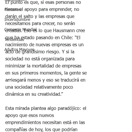
El punto es que, si esas personas no 
tienen el apoyo para emprender, no 
Personas.
darán el salto y las empresas que 
Incertidumbre
necesitamos para crecer, no serán 
Comercio Mundial
creadas. Eso es lo que Hausmann cree 
que ha estado pasando en Chile: “El 
Tendencias
nacimiento de nuevas empresas es un 
Adultos Mayores
acto de grandísimo riesgo. Y si la 
sociedad no está organizada para 
minimizar la mortalidad de empresas 
en sus primeros momentos, la gente se 
arriesgará menos y eso se traducirá en 
una sociedad relativamente poco 
dinámica en su creatividad.”
Esta mirada plantea algo paradójico: el 
apoyo que esos nuevos 
emprendimientos necesitan está en las 
compañías de hoy, los que podrían 