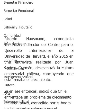
Bienestar Financiero
Bienestar Emocional
Salud
Laboral y Tributario
Comunidad
Ricardo Hausmann, economista 
Jefas de Hogar
venezolano, director del Centro para el 
Desarrollo Internacional de la 
PVE
Universidad de Harvard, el año 2015 en 
Eonomia
una entrevista realizada por Juan 
Andrés Guzmán, desmenuzó la cultura 
Productividad
empresarial chilena, concluyendo que 
Inteligencia Artificial
esta frenaba el crecimiento.
Fintech
Ya en ese entonces, indicó que Chile 
APIs
enfrentaba un problema de crecimiento 
Interoperabilidad
de largo plazo, escondido por el boom 