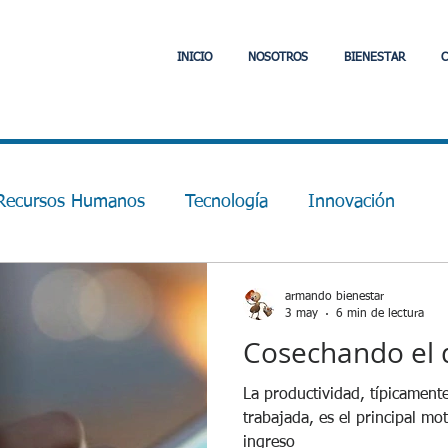
INICIO
NOSOTROS
BIENESTAR
C
Recursos Humanos
Tecnología
Innovación
alud
Laboral y Tributario
Comunidad
Jefas 
armando bienestar
3 may
6 min de lectura
Cosechando el d
 Artificial
Fintech
APIs
Interoperabilidad
La productividad, típicamente medida como producción por hora
trabajada, es el principal mo
 Bienestar Financiero
Adaptabilidad
Liderazgo
ingreso