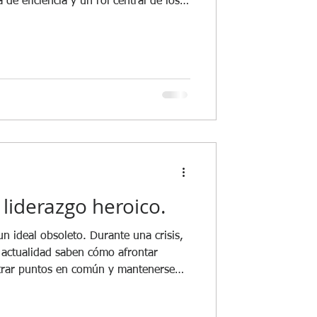
 de eficiencia y un rol central de los
 ese contexto, la economía y la
os en parte, como esferas separadas.
 liderazgo heroico.
n ideal obsoleto. Durante una crisis,
a actualidad saben cómo afrontar
trar puntos en común y mantenerse