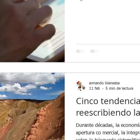
Beneficios
Diversidad
Ciberseguridad
Junta D
armando bienestar
11 feb
5 min de lectura
Cinco tendenci
reescribiendo l
Durante décadas, la economía
apertura co mercial, la integ