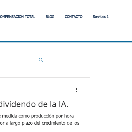
OMPENSACION TOTAL
BLOG
CONTACTO
Services 1
de Hogar
ividendo de la IA.
Fintech
tor a largo plazo del crecimiento de los