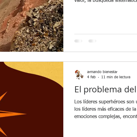
valor, la búsqueda sistemática
organismos multilaterales. En
geopolítica operaban, al men
armando bienestar
4 feb
11 min de lectura
El problema del
Los líderes superhéroes son u
los líderes más eficaces de l
emociones complejas, encon
flexibles.