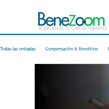
Todas las entradas
Compensación & Beneficios
Bienestar Financiero
Bienestar Emocional
S
PVE
Eonomia
Productividad
Inteligencia
Estrategia
Gestión del Cambio
Programa de